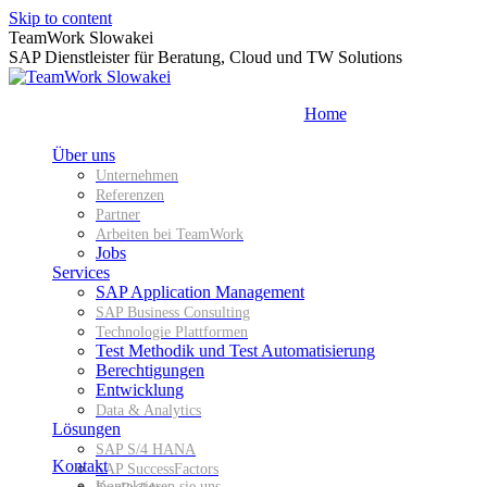
Skip to content
TeamWork Slowakei
SAP Dienstleister für Beratung, Cloud und TW Solutions
Home
Über uns
Unternehmen
Referenzen
Partner
Arbeiten bei TeamWork
Jobs
Services
SAP Application Management
SAP Business Consulting
Technologie Plattformen
Test Methodik und Test Automatisierung
Berechtigungen
Entwicklung
Data & Analytics
Lösungen
SAP S/4 HANA
Kontakt
SAP SuccessFactors
Kontaktieren sie uns