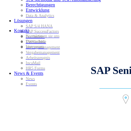
Berechtigungen
Entwicklung
Data & Analytics
Lösungen
SAP S/4 HANA
Kontakt
SAP SuccessFactors
Kontaktieren sie uns
DocBuilder
Datenschutz
TWSkribble
Impressum
Vertragsmanagement
Vergabemanagement
Arbeitszeugnis
IncaMail
SAP Seni
HR5 Forms
News & Events
News
Events