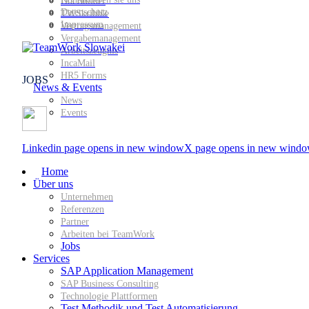
DocBuilder
Datenschutz
TWSkribble
Impressum
Vertragsmanagement
Vergabemanagement
Arbeitszeugnis
IncaMail
HR5 Forms
JOBS
News & Events
News
Events
Linkedin page opens in new window
X page opens in new wind
Home
Über uns
Unternehmen
Referenzen
Partner
Arbeiten bei TeamWork
Jobs
Services
SAP Application Management
SAP Business Consulting
Technologie Plattformen
Test Methodik und Test Automatisierung