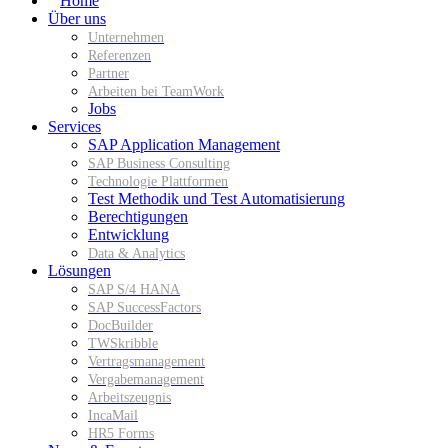
Home
Über uns
Unternehmen
Referenzen
Partner
Arbeiten bei TeamWork
Jobs
Services
SAP Application Management
SAP Business Consulting
Technologie Plattformen
Test Methodik und Test Automatisierung
Berechtigungen
Entwicklung
Data & Analytics
Lösungen
SAP S/4 HANA
SAP SuccessFactors
DocBuilder
TWSkribble
Vertragsmanagement
Vergabemanagement
Arbeitszeugnis
IncaMail
HR5 Forms