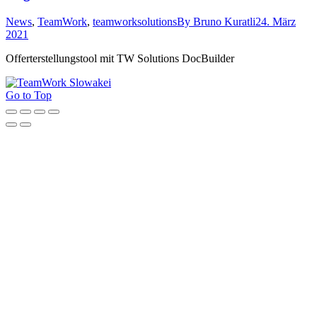
News
,
TeamWork
,
teamworksolutions
By
Bruno Kuratli
24. März
2021
Offerterstellungstool mit TW Solutions DocBuilder
Go to Top