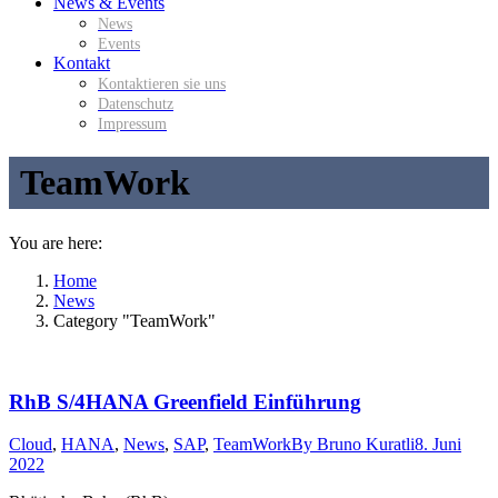
News & Events
News
Events
Kontakt
Kontaktieren sie uns
Datenschutz
Impressum
TeamWork
You are here:
Home
News
Category "TeamWork"
RhB S/4HANA Greenfield Einführung
Cloud
,
HANA
,
News
,
SAP
,
TeamWork
By
Bruno Kuratli
8. Juni
2022