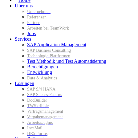
Home
Über uns
Unternehmen
Referenzen
Partner
Arbeiten bei TeamWork
Jobs
Services
SAP Application Management
SAP Business Consulting
Technologie Plattformen
Test Methodik und Test Automatisierung
Berechtigungen
Entwicklung
Data & Analytics
Lösungen
SAP S/4 HANA
SAP SuccessFactors
DocBuilder
TWSkribble
Vertragsmanagement
Vergabemanagement
Arbeitszeugnis
IncaMail
HR5 Forms