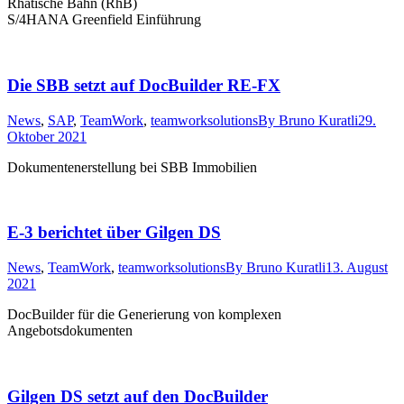
Rhätische Bahn (RhB)
S/4HANA Greenfield Einführung
Die SBB setzt auf DocBuilder RE-FX
News
,
SAP
,
TeamWork
,
teamworksolutions
By
Bruno Kuratli
29.
Oktober 2021
Dokumentenerstellung bei SBB Immobilien
E-3 berichtet über Gilgen DS
News
,
TeamWork
,
teamworksolutions
By
Bruno Kuratli
13. August
2021
DocBuilder für die Generierung von komplexen
Angebotsdokumenten
Gilgen DS setzt auf den DocBuilder