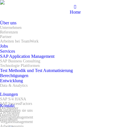
Home
Über uns
Unternehmen
Referenzen
Partner
Arbeiten bei TeamWork
Jobs
Services
SAP Application Management
SAP Business Consulting
Technologie Plattformen
Test Methodik und Test Automatisierung
Berechtigungen
Entwicklung
Data & Analytics
Lösungen
SAP S/4 HANA
SAP SuccessFactors
Kontakt
DocBuilder
Kontaktieren sie uns
TWSkribble
Datenschutz
Vertragsmanagement
Impressum
Vergabemanagement
Arbeitszeugnis