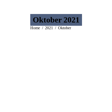
Oktober 2021
You are here:
Home
2021
Oktober